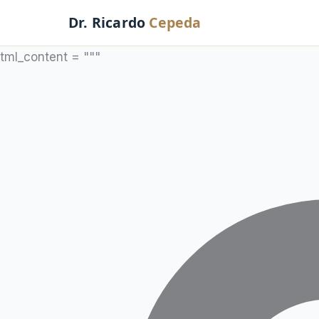
Ir
Dr. Ricardo
Cepeda
al
contenido
tml_content = """