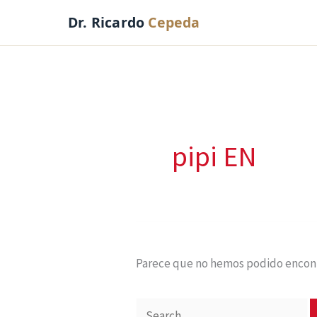
Ir
Dr. Ricardo
Cepeda
al
contenido
Buscar
por:
pipi EN
Parece que no hemos podido encont